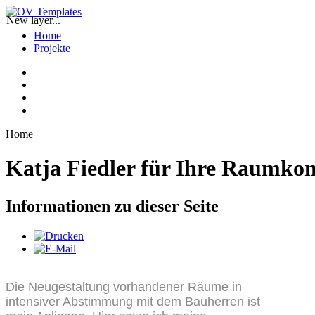
New layer...
Home
Projekte
Home
Katja Fiedler für Ihre Raumko
Informationen zu dieser Seite
Die Neugestaltung vorhandener Räume in
intensiver Abstimmung mit dem Bauherren ist